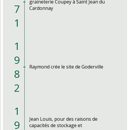
graineterie Coupey à Saint Jean du
7
Cardonnay
1
1
9
Raymond crée le site de Goderville
8
2
1
Jean Louis, pour des raisons de
9
capacités de stockage et