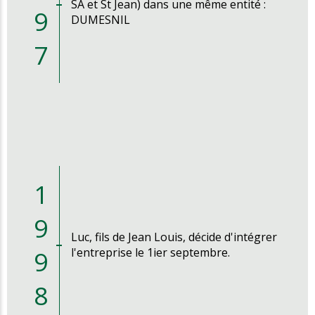
SA et St Jean) dans une même entité :
9
DUMESNIL
7
1
9
Luc, fils de Jean Louis, décide d'intégrer
9
l'entreprise le 1ier septembre.
8