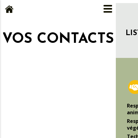
LI
VOS CONTACTS
Resp
ani
Resp
végé
Tech