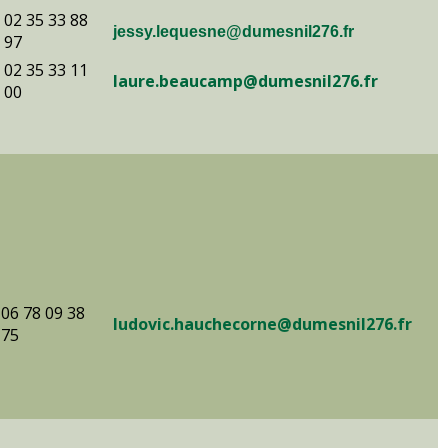
02 35 33 88
jessy.lequesne@dumesnil276.fr
97
02 35 33 11
laure.beaucamp@dumesnil276.fr
00
06 78 09 38
ludovic.hauchecorne@dumesnil276.fr
75