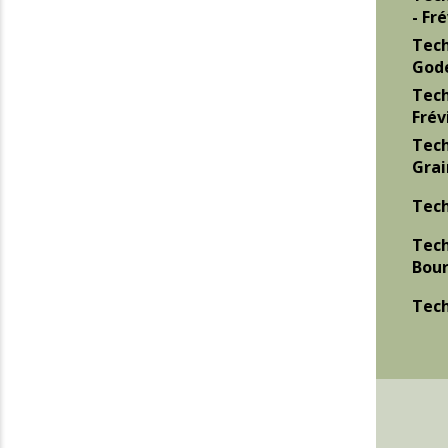
- Fré
Tech
Gode
Tech
Frév
Tech
Grai
Tech
Tech
Bour
Tech