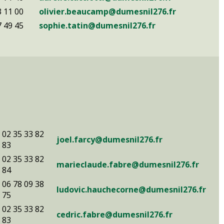
3 11 00
olivier.beaucamp@dumesnil276.fr
7 49 45
sophie.tatin@dumesnil276.fr
02 35 33 82
joel.farcy@dumesnil276.fr
83
02 35 33 82
marieclaude.fabre@dumesnil276.fr
84
06 78 09 38
ludovic.hauchecorne@dumesnil276.fr
75
02 35 33 82
cedric.fabre@dumesnil276.fr
83