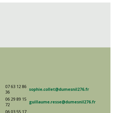
07 63 12 86
sophie.collet@dumesnil276.fr
36
06 29 89 15
guillaume.resse@dumesnil276.fr
72
06 03 55 17