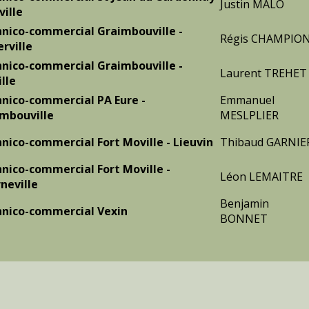
Justin MALO
ville
nico-commercial Graimbouville -
Régis CHAMPIO
rville
nico-commercial Graimbouville -
Laurent TREHET
ille
nico-commercial PA Eure -
Emmanuel
mbouville
MESLPLIER
nico-commercial Fort Moville - Lieuvin
Thibaud GARNIE
nico-commercial Fort Moville -
Léon LEMAITRE
neville
Benjamin
nico-commercial Vexin
BONNET