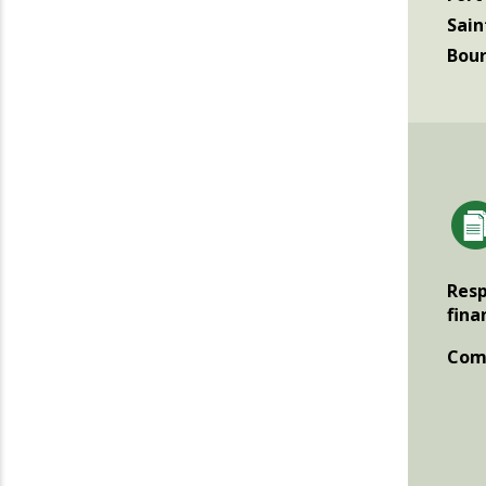
Sain
Bour
Resp
fina
Comp