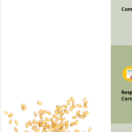
Comp
Resp
Cert