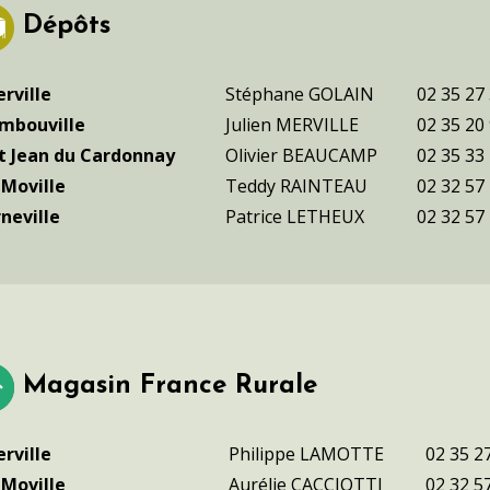
Dépôts
rville
Stéphane GOLAIN
02 35 27
mbouville
Julien MERVILLE
02 35 20
t Jean du Cardonnay
Olivier BEAUCAMP
02 35 33
 Moville
Teddy RAINTEAU
02 32 57
neville
Patrice LETHEUX
02 32 57
Magasin France Rurale
rville
Philippe LAMOTTE
02 35 2
 Moville
Aurélie CACCIOTTI
02 32 5