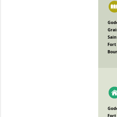
Gode
Grai
Sain
Fort
Bour
Gode
Fort